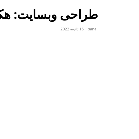
طراحی وبسایت: ه
sana
15 ژانویه 2022