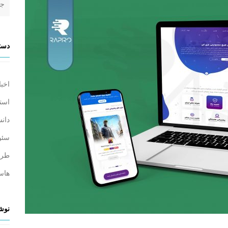
دسته
اخبا
است
دانس
سئو
طرا
هاس
نوشت