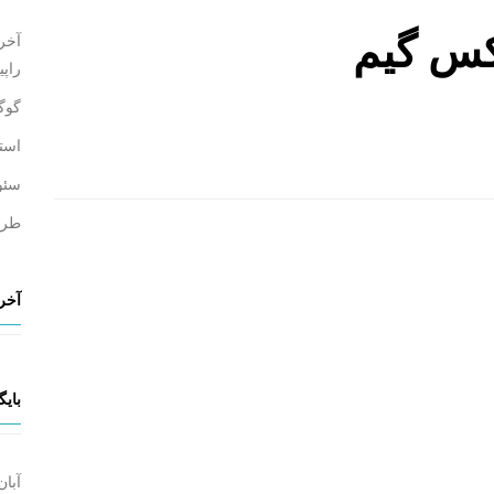
کس گیم
آخری
راپی
گوگ
استخد
سئو
طرا
آخری
بایگ
آبان ۰۳