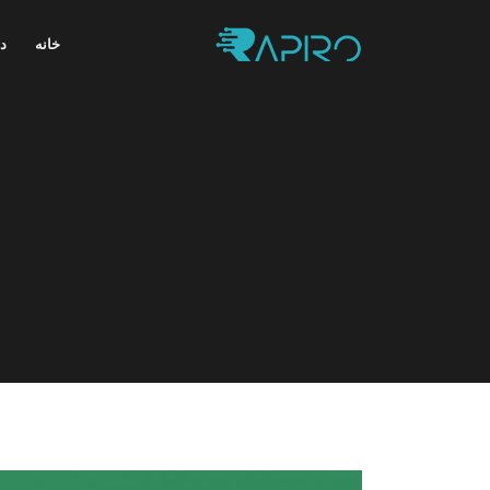
خانه
در