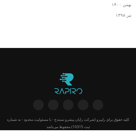
بهمن ۱۴۰۰
تیر ۱۳۹۸
کلیه حقوق برای
راپیرو
(شرکت رایان پیشرو سنندج - با مسئولیت محدود - به شماره
ثبت 10315) محفوظ می‌باشد