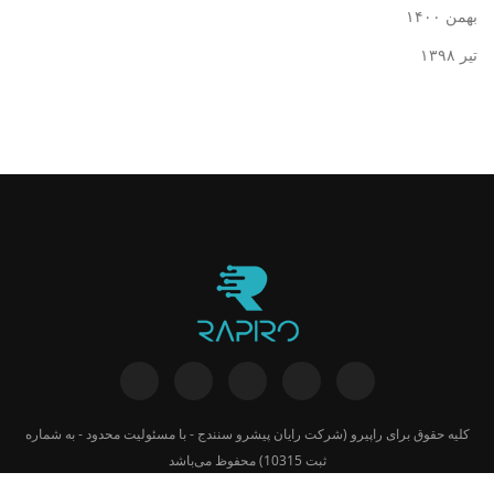
بهمن ۱۴۰۰
تیر ۱۳۹۸
کلیه حقوق برای
راپیرو
(شرکت رایان پیشرو سنندج - با مسئولیت محدود - به شماره
ثبت 10315) محفوظ می‌باشد