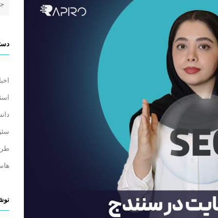
دسته
اخبا
است
دانس
سئو
طرا
هاس
نوشت