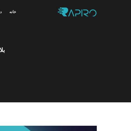
خانه
در
بل