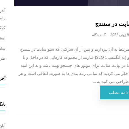
آخری
راپی
یت در سنندج
گوگ
2
۰ دیدگاه
استخد
سئو
 مرتبط به آن بپردازیم و پس از آن شرکتی که سئو سایت در سنندج
انجام می دهد را به شما معرفی کنیم. سئو سایت سئو (به انگلیسی: SEO) عبارتند از مجموعه کارهایی که در داخل و یا
طرا
ا در نهایت سایت برای موتور های جستجو بهینه باشد و به این امید
ین فکر می کردید که تمامی رتبه بندی ها به صورت اتفاقی است و هر
آخری
طراحی می کنید به …
دامه مطلب
بایگ
آبان ۰۳